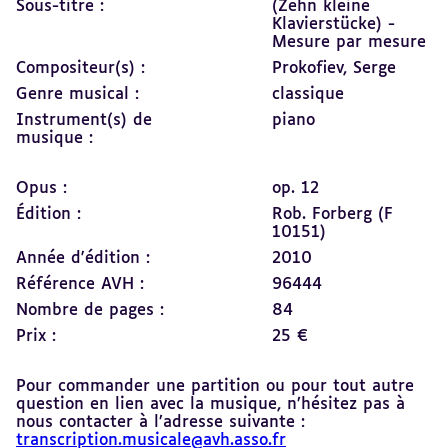
Sous-titre :
(Zehn kleine
Klavierstücke) -
Mesure par mesure
Compositeur(s) :
Prokofiev, Serge
Genre musical :
classique
Instrument(s) de
piano
musique :
Opus :
op. 12
Édition :
Rob. Forberg (F
10151)
Année d'édition :
2010
Référence AVH :
96444
Nombre de pages :
84
Prix :
25 €
Pour commander une partition ou pour tout autre
question en lien avec la musique, n’hésitez pas à
nous contacter à l’adresse suivante :
transcription.musicale@avh.asso.fr