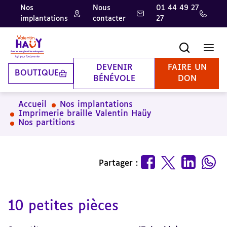
Nos
Nous
01 44 49 27
implantations
contacter
27
Aller
Aller
Aller
au
au
à
contenu
pied
la
Recherche
Men
principal
de
recherche
page
DEVENIR
FAIRE UN
BOUTIQUE
BÉNÉVOLE
DON
Accueil
Nos implantations
Imprimerie braille Valentin Haüy
Nos partitions
Partager :
10 petites pièces