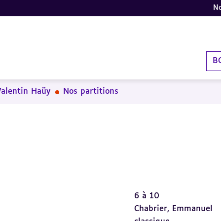
No
B
Valentin Haüy
Nos partitions
6 à 10
Chabrier, Emmanuel