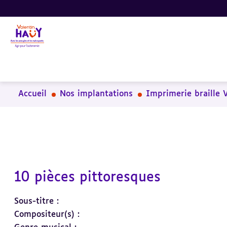
Aller
Aller
Aller
au
au
à
contenu
pied
la
principal
de
recherche
page
Accueil
Nos implantations
Imprimerie braille 
10 pièces pittoresques
Sous-titre :
Compositeur(s) :