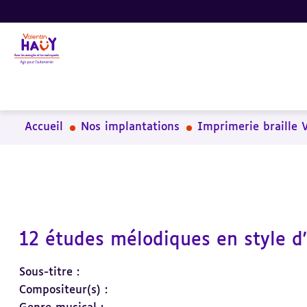
Aller
Aller
Aller
au
au
à
contenu
pied
la
principal
de
recherche
page
Accueil
Nos implantations
Imprimerie braille 
12 études mélodiques en style d
Sous-titre :
Compositeur(s) :