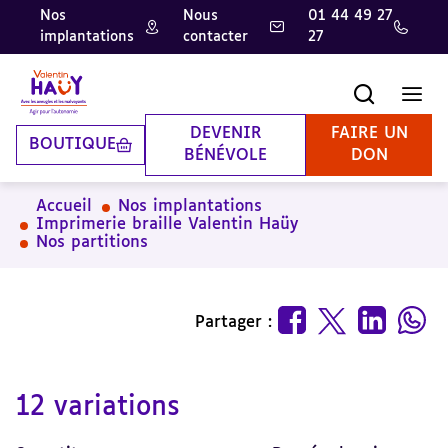
Nos
Nous
01 44 49 27
implantations
contacter
27
Aller
Aller
Aller
au
au
à
contenu
pied
la
Recherche
Men
principal
de
recherche
page
DEVENIR
FAIRE UN
BOUTIQUE
BÉNÉVOLE
DON
Accueil
Nos implantations
Imprimerie braille Valentin Haüy
Nos partitions
Partager :
12 variations