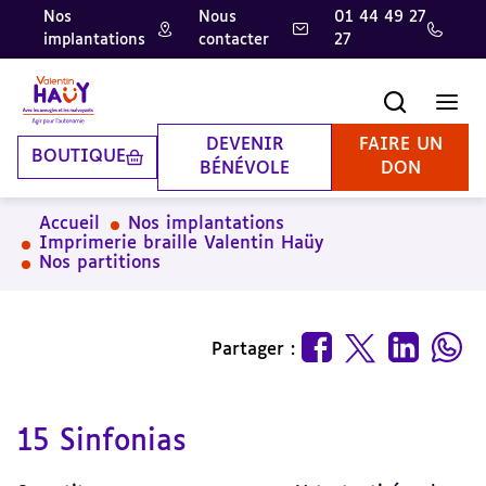
Nos
Nous
01 44 49 27
implantations
contacter
27
Aller
Aller
Aller
au
au
à
contenu
pied
la
Recherche
Men
principal
de
recherche
page
DEVENIR
FAIRE UN
BOUTIQUE
BÉNÉVOLE
DON
Accueil
Nos implantations
Imprimerie braille Valentin Haüy
Nos partitions
Partager :
15 Sinfonias