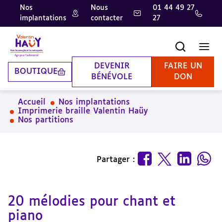
Nos
Nous
01 44 49 27
implantations
contacter
27
Aller
Aller
Aller
au
au
à
contenu
pied
la
Recherche
Men
principal
de
recherche
page
DEVENIR
FAIRE UN
BOUTIQUE
BÉNÉVOLE
DON
Accueil
Nos implantations
Imprimerie braille Valentin Haüy
Nos partitions
Partager :
20 mélodies pour chant et
piano