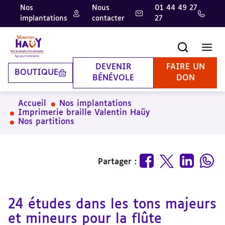
Nos
Nous
01 44 49 27
implantations
contacter
27
Aller
Aller
Aller
au
au
à
contenu
pied
la
Recherche
Men
principal
de
recherche
page
DEVENIR
FAIRE UN
BOUTIQUE
BÉNÉVOLE
DON
Accueil
Nos implantations
Imprimerie braille Valentin Haüy
Nos partitions
Partager :
24 études dans les tons majeurs
et mineurs pour la flûte