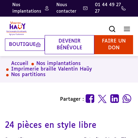
Nos
Nous
01 44 49 27
implantations
contacter
27
Aller
Aller
Aller
au
au
à
contenu
pied
la
Recherche
Men
principal
de
recherche
page
DEVENIR
FAIRE UN
BOUTIQUE
BÉNÉVOLE
DON
Accueil
Nos implantations
Imprimerie braille Valentin Haüy
Nos partitions
Partager :
24 pièces en style libre