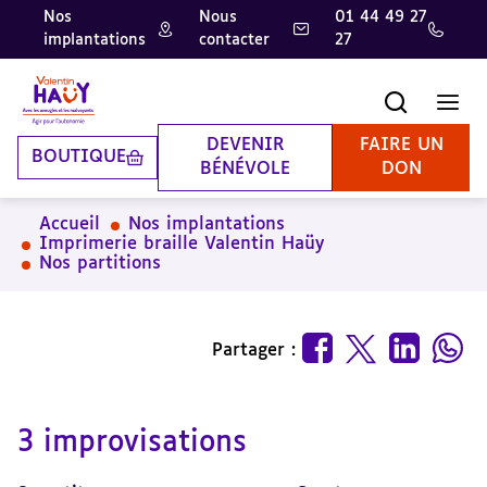
Nos
Nous
01 44 49 27
implantations
contacter
27
Aller
Aller
Aller
au
au
à
contenu
pied
la
Recherche
Men
principal
de
recherche
page
DEVENIR
FAIRE UN
BOUTIQUE
BÉNÉVOLE
DON
Accueil
Nos implantations
Imprimerie braille Valentin Haüy
Nos partitions
Partager :
3 improvisations