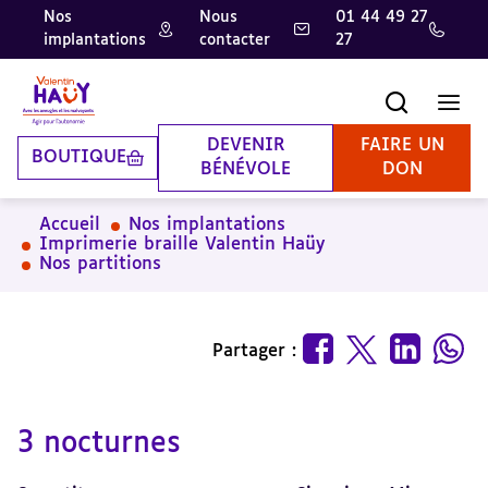
Nos
Nous
01 44 49 27
implantations
contacter
27
Aller
Aller
Aller
au
au
à
contenu
pied
la
Recherche
Men
principal
de
recherche
page
DEVENIR
FAIRE UN
BOUTIQUE
BÉNÉVOLE
DON
Accueil
Nos implantations
Imprimerie braille Valentin Haüy
Nos partitions
Partager :
3 nocturnes