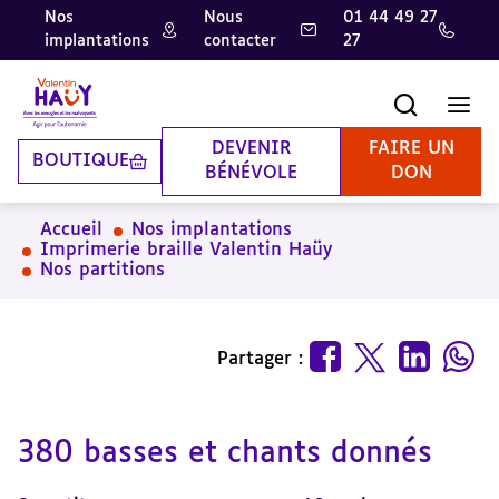
Nos
Nous
01 44 49 27
implantations
contacter
27
Aller
Aller
Aller
au
au
à
contenu
pied
la
Recherche
Men
principal
de
recherche
page
DEVENIR
FAIRE UN
BOUTIQUE
BÉNÉVOLE
DON
Accueil
Nos implantations
Imprimerie braille Valentin Haüy
Nos partitions
Partager :
380 basses et chants donnés