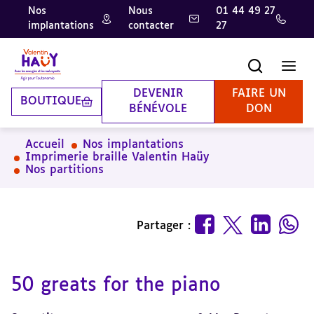
Nos
Nous
01 44 49 27
implantations
contacter
27
Aller
Aller
Aller
au
au
à
contenu
pied
la
Recherche
Men
principal
de
recherche
page
DEVENIR
FAIRE UN
BOUTIQUE
BÉNÉVOLE
DON
Accueil
Nos implantations
Imprimerie braille Valentin Haüy
Nos partitions
Partager :
50 greats for the piano