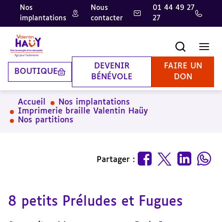
Nos
Nous
01 44 49 27
implantations
contacter
27
Aller
Aller
Aller
au
au
à
contenu
pied
la
Recherche
Men
principal
de
recherche
page
DEVENIR
FAIRE UN
BOUTIQUE
BÉNÉVOLE
DON
Accueil
Nos implantations
Imprimerie braille Valentin Haüy
Nos partitions
Partager :
8 petits Préludes et Fugues