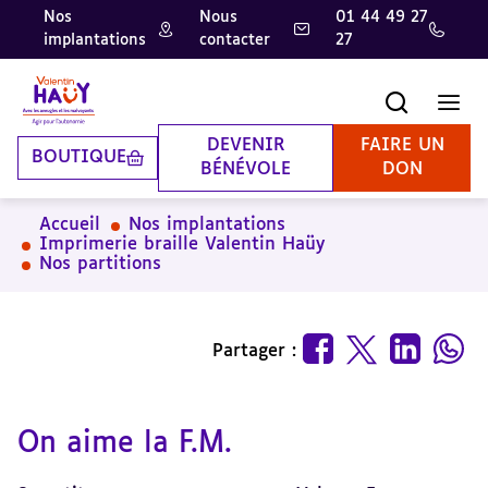
Nos
Nous
01 44 49 27
implantations
contacter
27
Aller
Aller
Aller
au
au
à
contenu
pied
la
Recherche
Men
principal
de
recherche
page
DEVENIR
FAIRE UN
BOUTIQUE
BÉNÉVOLE
DON
Accueil
Nos implantations
Imprimerie braille Valentin Haüy
Nos partitions
Partager :
On aime la F.M.