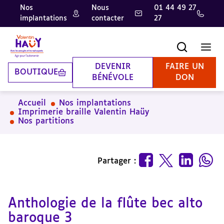
Nos
Nous
01 44 49 27
implantations
contacter
27
Aller
Aller
Aller
au
au
à
contenu
pied
la
Recherche
Men
principal
de
recherche
page
DEVENIR
FAIRE UN
BOUTIQUE
BÉNÉVOLE
DON
Accueil
Nos implantations
Imprimerie braille Valentin Haüy
Nos partitions
Partager :
Anthologie de la flûte bec alto
baroque 3