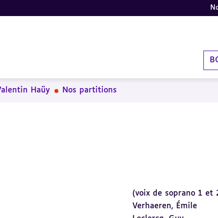
No
B
Valentin Haüy
Nos partitions
(voix de soprano 1 et 
Verhaeren, Émile