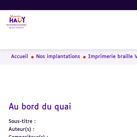
Aller
Aller
Aller
au
au
à
contenu
pied
la
principal
de
recherche
page
Accueil
Nos implantations
Imprimerie braille 
Au bord du quai
Sous-titre :
Auteur(s) :