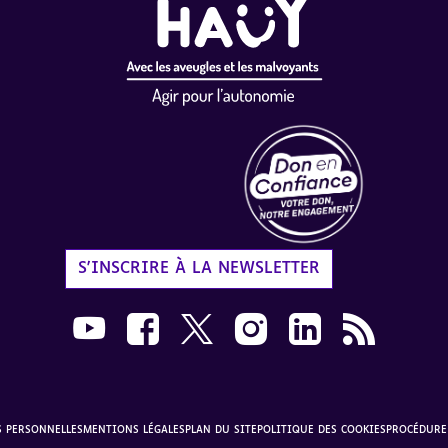
Label Don en Confiance - 
S'INSCRIRE À LA NEWSLETTER
Nous suivre sur Youtube AVH dans une nouvelle
Nous suivre sur Facebook AVH dans une n
Nous suivre sur X AVH dans une no
Nous suivre sur Instagram 
Nous suivre sur Link
Flux RSS AVH 
S PERSONNELLES
MENTIONS LÉGALES
PLAN DU SITE
POLITIQUE DES COOKIES
PROCÉDURE 