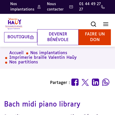
Nos
Nous
01 44 49 27
implantations
contacter
27
Aller
Aller
Aller
au
au
à
contenu
pied
la
Recherche
Men
principal
de
recherche
page
DEVENIR
FAIRE UN
BOUTIQUE
BÉNÉVOLE
DON
Accueil
Nos implantations
Imprimerie braille Valentin Haüy
Nos partitions
Partager :
Bach midi piano library