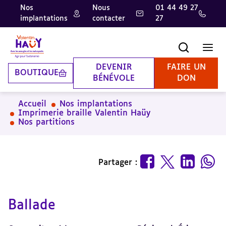
Nos
Nous
01 44 49 27
implantations
contacter
27
Aller
Aller
Aller
au
au
à
contenu
pied
la
Recherche
Men
principal
de
recherche
page
DEVENIR
FAIRE UN
BOUTIQUE
BÉNÉVOLE
DON
Accueil
Nos implantations
Imprimerie braille Valentin Haüy
Nos partitions
Partager :
Ballade