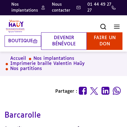
Nos
Nous
01 44 49 27
implantations
contacter
27
Aller
Aller
Aller
au
au
à
contenu
pied
la
Recherche
Men
principal
de
recherche
page
DEVENIR
FAIRE UN
BOUTIQUE
BÉNÉVOLE
DON
Accueil
Nos implantations
Imprimerie braille Valentin Haüy
Nos partitions
Partager :
Barcarolle