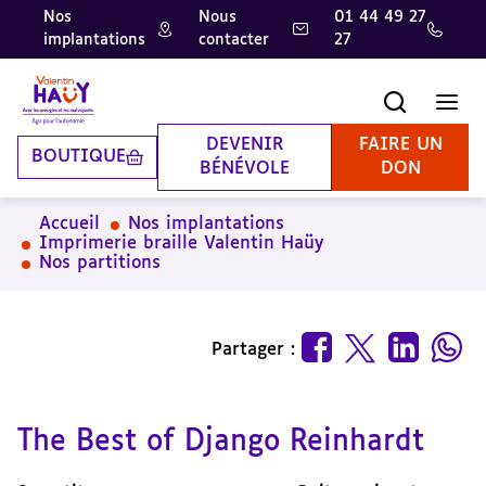
Nos
Nous
01 44 49 27
implantations
contacter
27
Aller
Aller
Aller
au
au
à
contenu
pied
la
Recherche
Men
principal
de
recherche
page
DEVENIR
FAIRE UN
BOUTIQUE
BÉNÉVOLE
DON
Accueil
Nos implantations
Imprimerie braille Valentin Haüy
Nos partitions
Partager :
The Best of Django Reinhardt