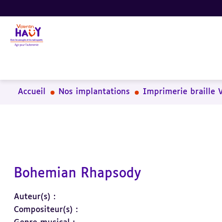
Aller
Aller
Aller
au
au
à
contenu
pied
la
principal
de
recherche
page
Accueil
Nos implantations
Imprimerie braille 
Bohemian Rhapsody
Auteur(s) :
Compositeur(s) :