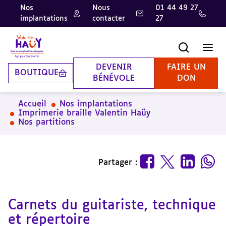
Nos
Nous
01 44 49 27
implantations
contacter
27
Aller
Aller
Aller
au
au
à
contenu
pied
la
Recherche
Men
principal
de
recherche
page
DEVENIR
FAIRE UN
BOUTIQUE
BÉNÉVOLE
DON
Accueil
Nos implantations
Imprimerie braille Valentin Haüy
Nos partitions
Partager :
Carnets du guitariste, technique
et répertoire