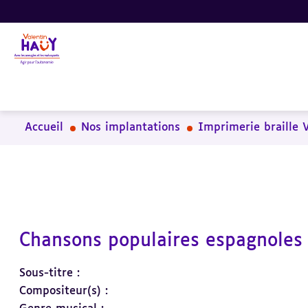
Aller
Aller
Aller
au
au
à
contenu
pied
la
principal
de
recherche
page
Accueil
Nos implantations
Imprimerie braille 
Chansons populaires espagnoles
Sous-titre :
Compositeur(s) :