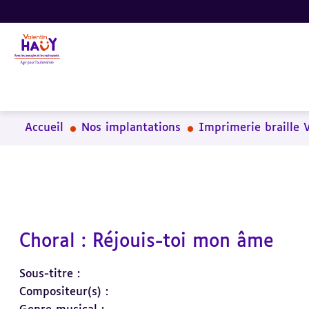
Aller
Aller
Aller
au
au
à
contenu
pied
la
principal
de
recherche
page
Accueil
Nos implantations
Imprimerie braille 
Choral : Réjouis-toi mon âme
Sous-titre :
Compositeur(s) :