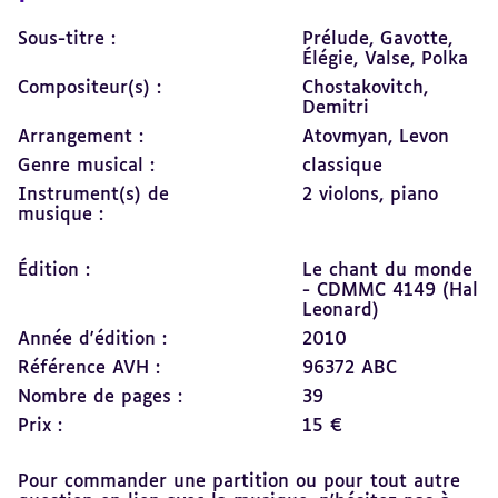
Sous-titre :
Prélude, Gavotte,
Élégie, Valse, Polka
Compositeur(s) :
Chostakovitch,
Demitri
Arrangement :
Atovmyan, Levon
Genre musical :
classique
Instrument(s) de
2 violons,
piano
musique :
Édition :
Le chant du monde
- CDMMC 4149 (Hal
Leonard)
Année d'édition :
2010
Référence AVH :
96372 ABC
Nombre de pages :
39
Prix :
15 €
Pour commander une partition ou pour tout autre