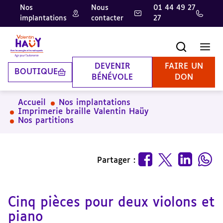
Nos
Nous
01 44 49 27
implantations
contacter
27
Aller
Aller
Aller
au
au
à
contenu
pied
la
Recherche
Men
principal
de
recherche
page
DEVENIR
FAIRE UN
BOUTIQUE
BÉNÉVOLE
DON
Accueil
Nos implantations
Imprimerie braille Valentin Haüy
Nos partitions
Partager :
Cinq pièces pour deux violons et
piano