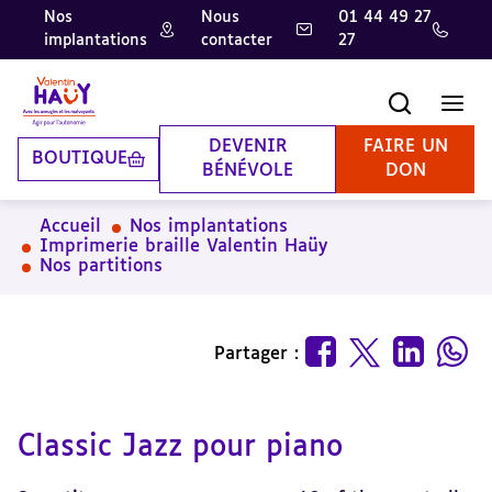
Nos
Nous
01 44 49 27
implantations
contacter
27
Aller
Aller
Aller
au
au
à
contenu
pied
la
Recherche
Men
principal
de
recherche
page
DEVENIR
FAIRE UN
BOUTIQUE
BÉNÉVOLE
DON
Accueil
Nos implantations
Imprimerie braille Valentin Haüy
Nos partitions
Partager :
Classic Jazz pour piano