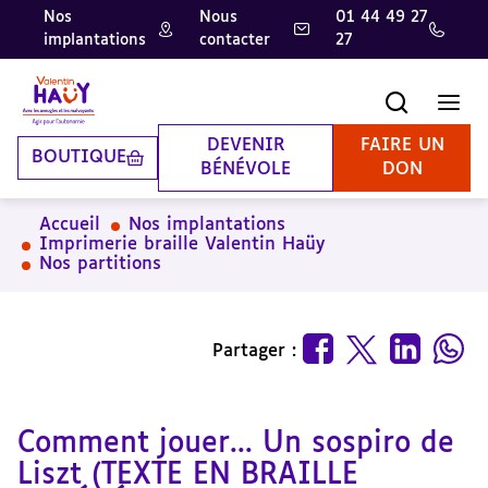
Nos
Nous
01 44 49 27
implantations
contacter
27
Aller
Aller
Aller
au
au
à
contenu
pied
la
Recherche
Men
principal
de
recherche
page
DEVENIR
FAIRE UN
BOUTIQUE
BÉNÉVOLE
DON
Accueil
Nos implantations
Imprimerie braille Valentin Haüy
Nos partitions
Partager :
Comment jouer... Un sospiro de
Liszt (TEXTE EN BRAILLE