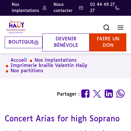
Nos
Nous
01 44 49 27
implantations
contacter
27
Aller
Aller
Aller
au
au
à
contenu
pied
la
Recherche
Men
principal
de
recherche
page
DEVENIR
FAIRE UN
BOUTIQUE
BÉNÉVOLE
DON
Accueil
Nos implantations
Imprimerie braille Valentin Haüy
Nos partitions
Partager :
Concert Arias for high Soprano