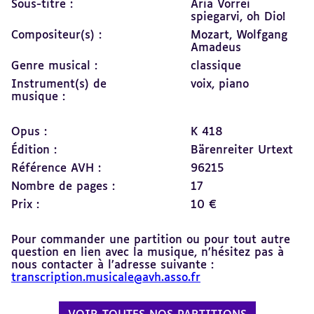
Sous-titre :
Aria Vorrei
spiegarvi, oh Dio!
Compositeur(s) :
Mozart, Wolfgang
Amadeus
Genre musical :
classique
Instrument(s) de
voix,
piano
musique :
Opus :
K 418
Édition :
Bärenreiter Urtext
Référence AVH :
96215
Nombre de pages :
17
Prix :
10 €
Pour commander une partition ou pour tout autre
question en lien avec la musique, n’hésitez pas à
nous contacter à l’adresse suivante :
transcription.musicale@avh.asso.fr