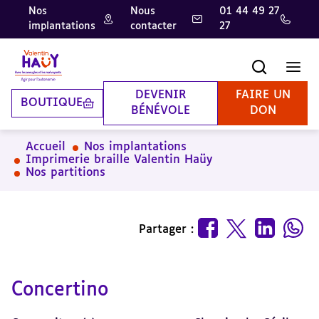
Nos
Nous
01 44 49 27
implantations
contacter
27
Aller
Aller
Aller
au
au
à
contenu
pied
la
Recherche
Men
principal
de
recherche
page
DEVENIR
FAIRE UN
BOUTIQUE
BÉNÉVOLE
DON
Accueil
Nos implantations
Imprimerie braille Valentin Haüy
Nos partitions
Partager :
Concertino