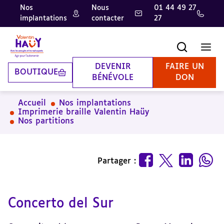
Nos
Nous
01 44 49 27
implantations
contacter
27
Aller
Aller
Aller
au
au
à
contenu
pied
la
Recherche
Men
principal
de
recherche
page
DEVENIR
FAIRE UN
BOUTIQUE
BÉNÉVOLE
DON
Accueil
Nos implantations
Imprimerie braille Valentin Haüy
Nos partitions
Partager :
Concerto del Sur