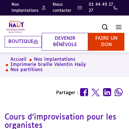
Nos
Nous
01 44 49 27
implantations
contacter
27
Aller
Aller
Aller
au
au
à
contenu
pied
la
Recherche
Men
principal
de
recherche
page
DEVENIR
FAIRE UN
BOUTIQUE
BÉNÉVOLE
DON
Accueil
Nos implantations
Imprimerie braille Valentin Haüy
Nos partitions
Partager :
Cours d'improvisation pour les
organistes