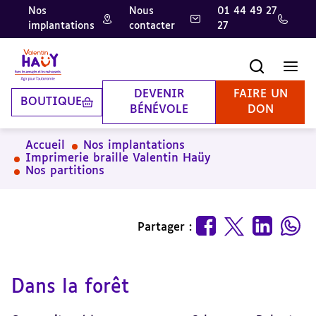
Nos
Nous
01 44 49 27
implantations
contacter
27
Aller
Aller
Aller
au
au
à
contenu
pied
la
Recherche
Men
principal
de
recherche
page
DEVENIR
FAIRE UN
BOUTIQUE
BÉNÉVOLE
DON
Accueil
Nos implantations
Imprimerie braille Valentin Haüy
Nos partitions
Partager :
Dans la forêt