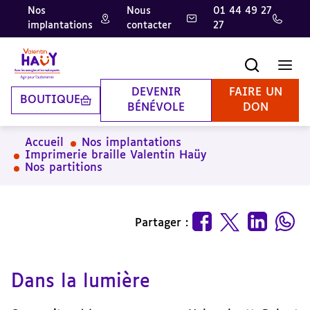
Nos
Nous
01 44 49 27
implantations
contacter
27
Aller
Aller
Aller
au
au
à
contenu
pied
la
Recherche
Men
principal
de
recherche
page
DEVENIR
FAIRE UN
BOUTIQUE
BÉNÉVOLE
DON
Accueil
Nos implantations
Imprimerie braille Valentin Haüy
Nos partitions
Partager :
Dans la lumière