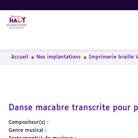
Aller
Aller
Aller
au
au
à
contenu
pied
la
principal
de
recherche
page
Accueil
Nos implantations
Imprimerie braille 
Danse macabre transcrite pour 
Compositeur(s) :
Genre musical :