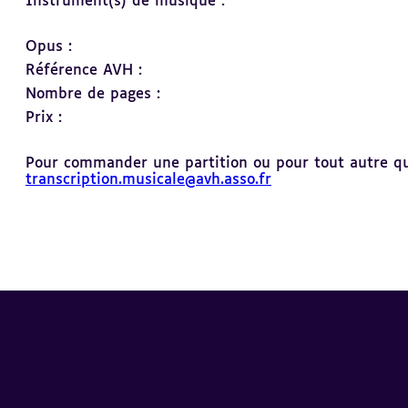
Instrument(s) de musique :
Opus :
Référence AVH :
Nombre de pages :
Prix :
Pour commander une partition ou pour tout autre ques
transcription.musicale@avh.asso.fr