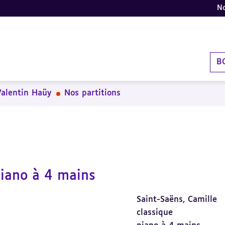
No
B
Valentin Haüy
Nos partitions
piano à 4 mains
Saint-Saëns, Camille
classique