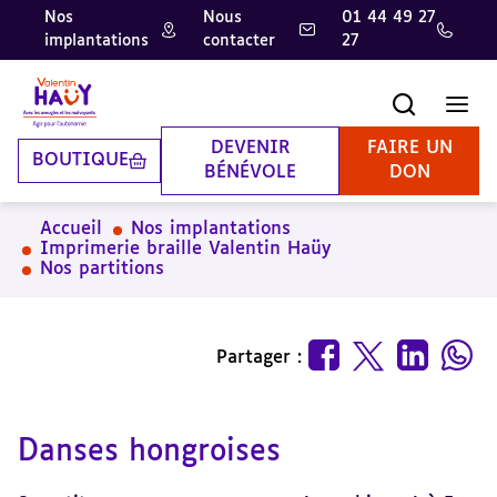
Nos
Nous
01 44 49 27
implantations
contacter
27
Aller
Aller
Aller
au
au
à
contenu
pied
la
Recherche
Men
principal
de
recherche
page
DEVENIR
FAIRE UN
BOUTIQUE
BÉNÉVOLE
DON
Accueil
Nos implantations
Imprimerie braille Valentin Haüy
Nos partitions
Partager :
Danses hongroises