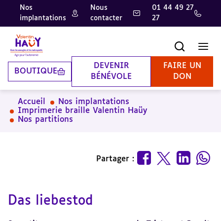
Nos
Nous
01 44 49 27
implantations
contacter
27
Aller
Aller
Aller
au
au
à
contenu
pied
la
Recherche
Men
principal
de
recherche
page
DEVENIR
FAIRE UN
BOUTIQUE
BÉNÉVOLE
DON
Accueil
Nos implantations
Imprimerie braille Valentin Haüy
Nos partitions
Partager :
Das liebestod