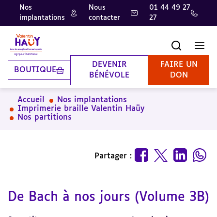
Nos
Nous
01 44 49 27
implantations
contacter
27
Aller
Aller
Aller
au
au
à
contenu
pied
la
Recherche
Men
principal
de
recherche
page
DEVENIR
FAIRE UN
BOUTIQUE
BÉNÉVOLE
DON
Accueil
Nos implantations
Imprimerie braille Valentin Haüy
Nos partitions
Partager :
De Bach à nos jours (Volume 3B)