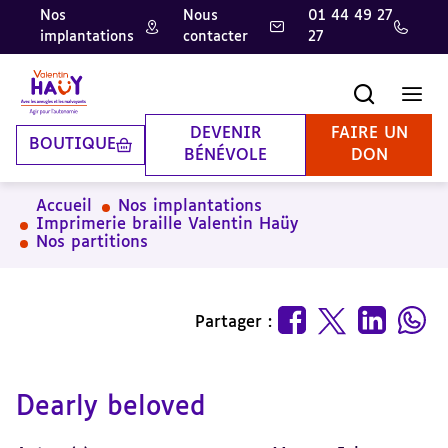
Nos
Nous
01 44 49 27
implantations
contacter
27
Aller
Aller
Aller
au
au
à
contenu
pied
la
Recherche
Men
principal
de
recherche
page
DEVENIR
FAIRE UN
BOUTIQUE
BÉNÉVOLE
DON
Accueil
Nos implantations
Imprimerie braille Valentin Haüy
Nos partitions
Partager :
Dearly beloved