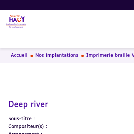
Aller
Aller
Aller
au
au
à
contenu
pied
la
principal
de
recherche
page
Accueil
Nos implantations
Imprimerie braille 
Deep river
Sous-titre :
Compositeur(s) :