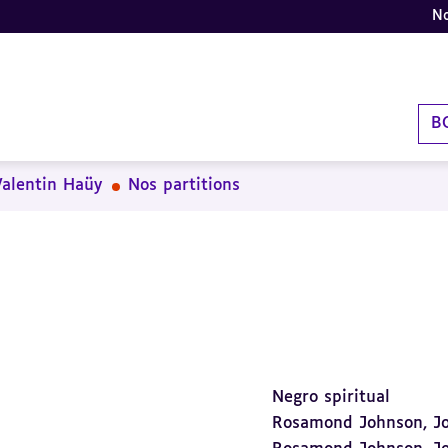
No
B
Valentin Haüy
Nos partitions
Negro spiritual
Rosamond Johnson, J