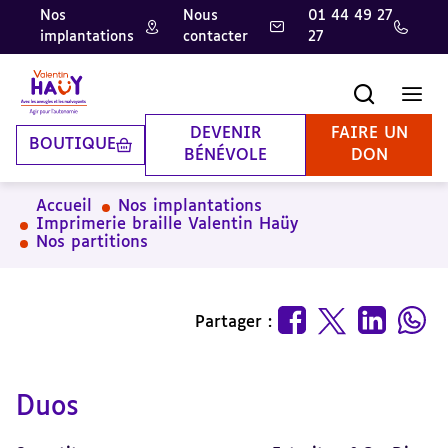
Nos
Nous
01 44 49 27
implantations
contacter
27
Aller
Aller
Aller
au
au
à
contenu
pied
la
Recherche
Men
principal
de
recherche
page
DEVENIR
FAIRE UN
BOUTIQUE
BÉNÉVOLE
DON
Accueil
Nos implantations
Imprimerie braille Valentin Haüy
Nos partitions
Partager :
Duos