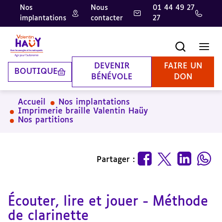
Nos
Nous
01 44 49 27
implantations
contacter
27
Aller
Aller
Aller
au
au
à
contenu
pied
la
Recherche
Men
principal
de
recherche
page
DEVENIR
FAIRE UN
BOUTIQUE
BÉNÉVOLE
DON
Accueil
Nos implantations
Imprimerie braille Valentin Haüy
Nos partitions
Partager :
Écouter, lire et jouer - Méthode
de clarinette