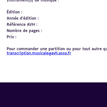
Instrument(s) de musique :
Édition :
Année d'édition :
Référence AVH :
Nombre de pages :
Prix :
Pour commander une partition ou pour tout autre ques
transcription.musicale@avh.asso.fr