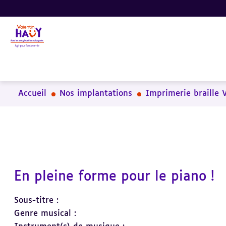
Aller
Aller
Aller
au
au
à
contenu
pied
la
principal
de
recherche
page
Accueil
Nos implantations
Imprimerie braille 
En pleine forme pour le piano !
Sous-titre :
Genre musical :