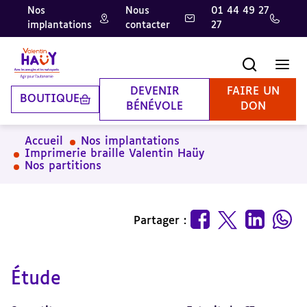
Nos
Nous
01 44 49 27
implantations
contacter
27
Aller
Aller
Aller
au
au
à
contenu
pied
la
Recherche
Men
principal
de
recherche
page
DEVENIR
FAIRE UN
BOUTIQUE
BÉNÉVOLE
DON
Accueil
Nos implantations
Imprimerie braille Valentin Haüy
Nos partitions
Partager :
Étude