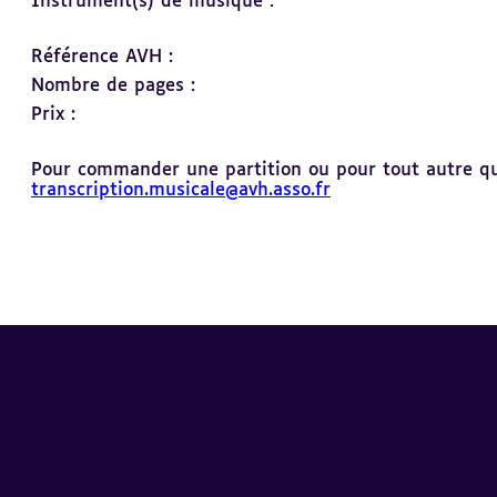
Instrument(s) de musique :
Référence AVH :
Nombre de pages :
Prix :
Pour commander une partition ou pour tout autre ques
transcription.musicale@avh.asso.fr