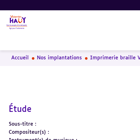
Aller
Aller
Aller
au
au
à
contenu
pied
la
principal
de
recherche
page
Accueil
Nos implantations
Imprimerie braille 
Étude
Sous-titre :
Compositeur(s) :