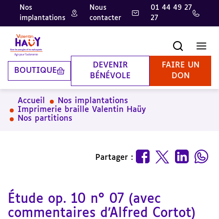
Nos
Nous
01 44 49 27
implantations
contacter
27
Aller
Aller
Aller
au
au
à
contenu
pied
la
Recherche
Men
principal
de
recherche
page
DEVENIR
FAIRE UN
BOUTIQUE
BÉNÉVOLE
DON
Accueil
Nos implantations
Imprimerie braille Valentin Haüy
Nos partitions
Partager :
Étude op. 10 n° 07 (avec
commentaires d'Alfred Cortot)