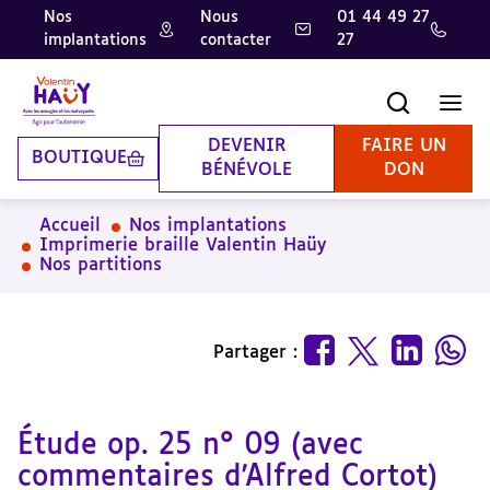
Nos
Nous
01 44 49 27
implantations
contacter
27
Aller
Aller
Aller
au
au
à
contenu
pied
la
Recherche
Men
principal
de
recherche
page
DEVENIR
FAIRE UN
BOUTIQUE
BÉNÉVOLE
DON
Accueil
Nos implantations
Imprimerie braille Valentin Haüy
Nos partitions
Partager :
Étude op. 25 n° 09 (avec
commentaires d'Alfred Cortot)