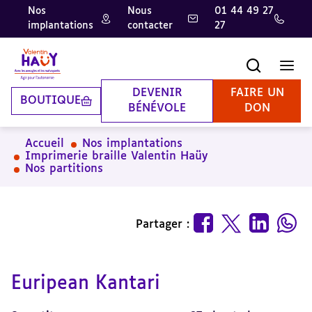
Nos
Nous
01 44 49 27
implantations
contacter
27
Aller
Aller
Aller
au
au
à
contenu
pied
la
Recherche
Men
principal
de
recherche
page
DEVENIR
FAIRE UN
BOUTIQUE
BÉNÉVOLE
DON
Accueil
Nos implantations
Imprimerie braille Valentin Haüy
Nos partitions
Partager :
Euripean Kantari