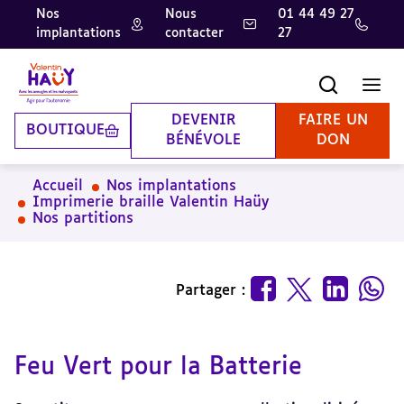
Nos
Nous
01 44 49 27
implantations
contacter
27
Aller
Aller
Aller
au
au
à
contenu
pied
la
Recherche
Men
principal
de
recherche
page
DEVENIR
FAIRE UN
BOUTIQUE
BÉNÉVOLE
DON
Accueil
Nos implantations
Imprimerie braille Valentin Haüy
Nos partitions
Partager :
Feu Vert pour la Batterie