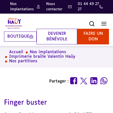
Nos
Nous
01 44 49 27
implantations
contacter
27
Aller
Aller
Aller
au
au
à
contenu
pied
la
Recherche
Men
principal
de
recherche
page
DEVENIR
FAIRE UN
BOUTIQUE
BÉNÉVOLE
DON
Accueil
Nos implantations
Imprimerie braille Valentin Haüy
Nos partitions
Partager :
Finger buster