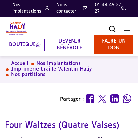
Nos
Nous
01 44 49 27
implantations
contacter
27
Aller
Aller
Aller
au
au
à
contenu
pied
la
Recherche
Men
principal
de
recherche
page
DEVENIR
FAIRE UN
BOUTIQUE
BÉNÉVOLE
DON
Accueil
Nos implantations
Imprimerie braille Valentin Haüy
Nos partitions
Partager :
Four Waltzes (Quatre Valses)